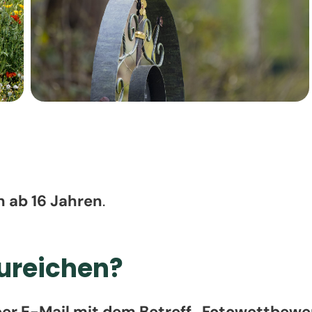
 ab 16 Jahren
.
zureichen?
per E-Mail mit dem Betreff „Fotowettbew