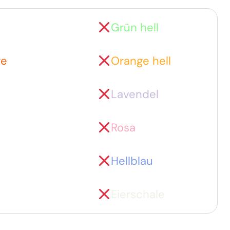
Grün hell
ge
Orange hell
Lavendel
Rosa
Hellblau
Eierschale