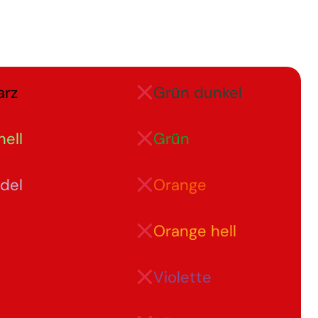
arz
Grün dunkel
hell
Grün
del
Orange
Orange hell
Violette