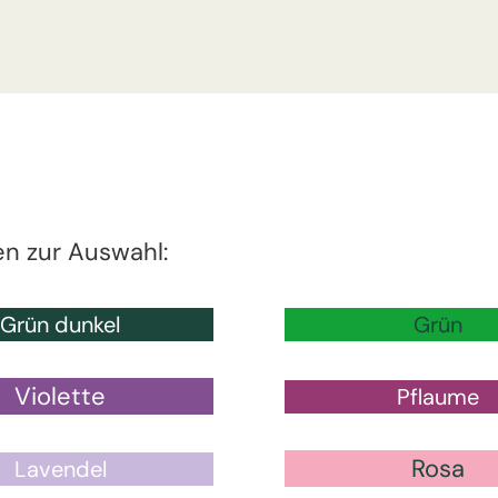
en zur Auswahl:
Grün dunkel
Grün
Violette
Pflaume
Rosa
Lavendel