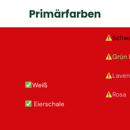
Primärfarben
Schw
Grün 
Laven
Weiß
Rosa
Eierschale