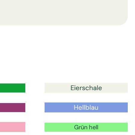
Eierschale
Hellblau
Grün hell