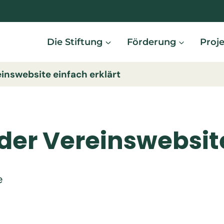
Die Stiftung
Förderung
Proj
inswebsite einfach erklärt
der Vereinswebsite
e